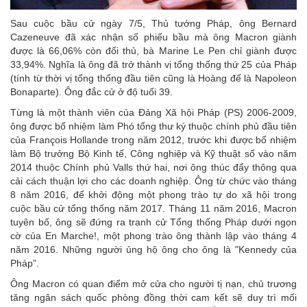
Sau cuộc bầu cử ngày 7/5, Thủ tướng Pháp, ông Bernard
Cazeneuve đã xác nhận số phiếu bầu mà ông Macron giành
được là 66,06% còn đối thủ, bà Marine Le Pen chỉ giành được
33,94%. Nghĩa là ông đã trở thành vị tổng thống thứ 25 của Pháp
(tính từ thời vị tổng thống đầu tiên cũng là Hoàng đế là Napoleon
Bonaparte). Ông đắc cử ở độ tuổi 39.
Từng là một thành viên của Đảng Xã hội Pháp (PS) 2006-2009,
ông được bổ nhiệm làm Phó tổng thư ký thuộc chính phủ đầu tiên
của François Hollande trong năm 2012, trước khi được bổ nhiệm
làm Bộ trưởng Bộ Kinh tế, Công nghiệp và Kỹ thuật số vào năm
2014 thuộc Chính phủ Valls thứ hai, nơi ông thúc đẩy thông qua
cải cách thuận lợi cho các doanh nghiệp. Ông từ chức vào tháng
8 năm 2016, để khởi động một phong trào tự do xã hội trong
cuộc bầu cử tổng thống năm 2017. Tháng 11 năm 2016, Macron
tuyên bố, ông sẽ đứng ra tranh cử Tổng thống Pháp dưới ngọn
cờ của En Marche!, một phong trào ông thành lập vào tháng 4
năm 2016. Những người ủng hộ ông cho ông là "Kennedy của
Pháp”.
Ông Macron có quan điểm mở cửa cho người tị nạn, chủ trương
tăng ngân sách quốc phòng đồng thời cam kết sẽ duy trì mối