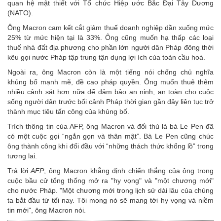
quan hệ mật thiết với Tổ chức Hiệp ước Bắc Đại Tây Dương
(NATO).
Ông Macron cam kết cắt giảm thuế doanh nghiệp dần xuống mức
25% từ mức hiện tại là 33%. Ông cũng muốn hạ thấp các loại
thuế nhà đất địa phương cho phần lớn người dân Pháp đông thời
kêu gọi nước Pháp tập trung tận dụng lợi ích của toàn cầu hoá.
Ngoài ra, ông Macron còn là một tiếng nói chống chủ nghĩa
khủng bố mạnh mẽ, đề cao pháp quyền. Ông muốn thuê thêm
nhiều cảnh sát hơn nữa để đảm bảo an ninh, an toàn cho cuộc
sống người dân trước bối cảnh Pháp thời gian gần đây liên tục trở
thành mục tiêu tấn công của khủng bố.
Trích thông tin của AFP, ông Macron và đối thủ là bà Le Pen đã
có một cuộc gọi “ngắn gọn và thân mật”. Bà Le Pen cũng chúc
ông thành công khi đối đầu với “những thách thức khổng lồ” trong
tương lai.
Trả lời
AFP
, ông Macron khẳng định chiến thắng của ông trong
cuộc bầu cử tổng thống mở ra "hy vọng" và "một chương mới"
cho nước Pháp. "Một chương mới trong lịch sử dài lâu của chúng
ta bắt đầu từ tối nay. Tôi mong nó sẽ mang tới hy vọng và niềm
tin mới", ông Macron nói.