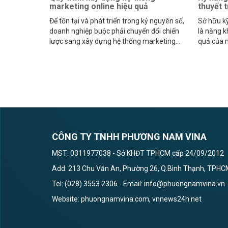
marketing online hiệu quả
thuyết t
Để tồn tại và phát triển trong kỷ nguyên số,
Sở hữu kỹ
doanh nghiệp buộc phải chuyển đổi chiến
là năng k
lược sang xây dựng hệ thống marketing
quả của m
online đồng bộ.
ngừng ng
CÔNG TY TNHH PHƯƠNG NAM VINA
MST: 0311977038 - Sở KHĐT TPHCM cấp 24/09/2012
Add: 213 Chu Văn An, Phường 26, Q.Bình Thạnh, TPH
Tel: (028) 3553 2306 - Email: info@phuongnamvina.vn
Website: phuongnamvina.com, vnnews24h.net