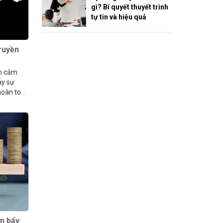
gì? Bí quyết thuyết trình
tự tin và hiệu quả
truyền
ền cảm
ay sự
 hoàn toàn
òn bẩy