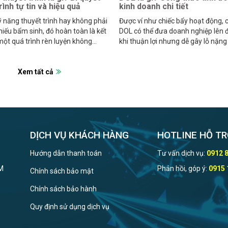
rình tự tin và hiệu quả
kinh doanh chi tiết
 năng thuyết trình hay không phải
Được ví như chiếc bẩy hoạt động, c
hiếu bẩm sinh, đó hoàn toàn là kết
DOL có thể đưa doanh nghiệp lên 
ột quá trình rèn luyện không
khi thuận lợi nhưng dễ gây lỗ nặng
hỉ.
doanh thu sụt giảm.
Xem tất cả
DỊCH VỤ KHÁCH HÀNG
HOTLINE HỖ TR
Hướng dẫn thanh toán
Tư vấn dịch vụ:
0912 
CM
Phản hồi, góp ý:
0915 
Chính sách bảo mật
Chính sách bảo hành
Quy định sử dụng dịch vụ