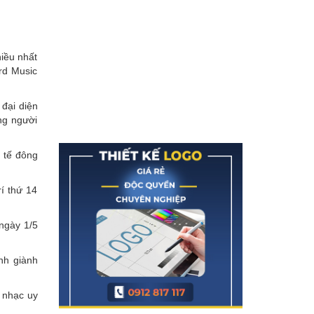
iều nhất
rd Music
 đại diện
ng người
 tế đông
í thứ 14
ngày 1/5
nh giành
 nhạc uy