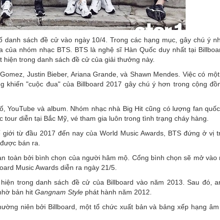
ố danh sách đề cử vào ngày 10/4. Trong các hạng mục, gây chú ý nh
gia của nhóm nhạc BTS. BTS là nghệ sĩ Hàn Quốc duy nhất tại Billboa
 hiện trong danh sách đề cử của giải thưởng này.
a Gomez, Justin Bieber, Ariana Grande, và Shawn Mendes. Việc có một
 khiến "cuộc đua" của Billboard 2017 gây chú ý hơn trong cộng đồ
số, YouTube và album. Nhóm nhạc nhà Big Hit cũng có lượng fan quốc
c tour diễn tại Bắc Mỹ, vé tham gia luôn trong tình trạng cháy hàng.
 giới từ đầu 2017 đến nay của World Music Awards, BTS đứng ở vị tr
được bán ra.
oàn toàn bởi bình chọn của người hâm mộ. Cổng bình chọn sẽ mở vào 
lboard Music Awards diễn ra ngày 21/5.
hiện trong danh sách đề cử của Billboard vào năm 2013. Sau đó, a
nhờ bản hit
Gangnam Style
phát hành năm 2012.
thường niên bởi Billboard, một tổ chức xuất bản và bảng xếp hạng âm