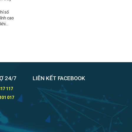
hỉ số
đỉnh cao
 khi
Ợ 24/7
LIÊN KẾT FACEBOOK
817 117
101 017