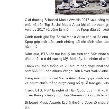
Giải thưởng Billboard Music Awards 2017 vừa công b
phải kể đến Top Social Media Artist khi có sự tham 
Awards 2017 và cũng là nhóm nhạc Kpop đầu tiên xuất
Cạnh tranh giải Top Social Media Artist còn có Selen
Kpop góp mặt bên cạnh những cái tên đình đám càng
hâm mộ.
Năm qua, BTS liên tục lập kỷ lục trên các BXH nhạc 
đảo, nhất là ở thị trường Mỹ. Mới đây, khi nhóm tổ chứ
Thậm chí, theo thống kê 20 album bán chạy nhất thế
nhờ 565.000 bản album Wings: You Never Walk Alone 
Hạng mục Top Social Media Artist được quyết định h
và người chiến thắng được công bố tại lễ trao giải Bil
Trước BTS, PSY là nghệ sĩ Hàn Quốc duy nhất xuất 
chiến thắng ở hạng mục Top Streaming Song (Video) 
Billboard Music Awards là giải thưởng được tổ chức 
tín.