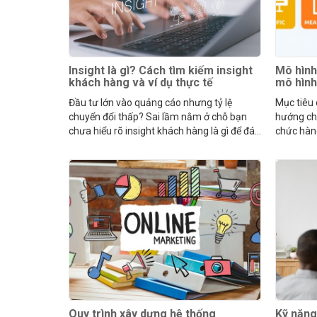
Insight là gì? Cách tìm kiếm insight
Mô hình
khách hàng và ví dụ thực tế
mô hìn
Đầu tư lớn vào quảng cáo nhưng tỷ lệ
Mục tiêu
chuyển đổi thấp? Sai lầm nằm ở chỗ bạn
hướng cho
chưa hiểu rõ insight khách hàng là gì để đáp
chức hàn
ứng mong muốn của họ.
cho mọi 
Quy trình xây dựng hệ thống
Kỹ năng 