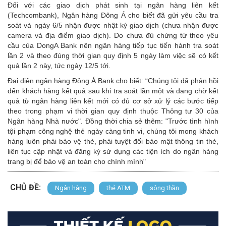
Đối với các giao dịch phát sinh tại ngân hàng liên kết
(Techcombank), Ngân hàng Đông Á cho biết đã gửi yêu cầu tra
soát và ngày 6/5 nhận được nhật ký giao dịch (chưa nhận được
camera và địa điểm giao dịch). Do chưa đủ chứng từ theo yêu
cầu của DongA Bank nên ngân hàng tiếp tục tiến hành tra soát
lần 2 và theo đúng thời gian quy định 5 ngày làm việc sẽ có kết
quả lần 2 này, tức ngày 12/5 tới.
Đại diện ngân hàng Đông Á Bank cho biết: “Chúng tôi đã phản hồi
đến khách hàng kết quả sau khi tra soát lần một và đang chờ kết
quả từ ngân hàng liên kết mới có đủ cơ sở xử lý các bước tiếp
theo trong phạm vi thời gian quy định thuộc Thông tư 30 của
Ngân hàng Nhà nước". Đồng thời chia sẻ thêm: "Trước tình hình
tội phạm công nghệ thẻ ngày càng tinh vi, chúng tôi mong khách
hàng luôn phải bảo vệ thẻ, phải tuyệt đối bảo mật thông tin thẻ,
liên tục cập nhật và đăng ký sử dụng các tiện ích do ngân hàng
trang bị để bảo vệ an toàn cho chính mình"
CHỦ ĐỀ:
Ngân hàng
thẻ ATM
sông thần