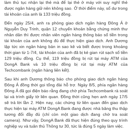
làm thủ tục nhận lại thẻ mà để lại thẻ ở máy với suy nghĩ thẻ
được ngân hàng giữ nên không sao. Ở thời điểm này, số dư trong
tài khoản của anh là 133 triệu đồng.
Đến ngày 25/4, anh ra phòng giao dịch ngân hàng Đông Á ở
Nguyễn Duy Trinh, quận 12 chuyển khoản bằng chứng minh thư
nhân dân thì được nhân viên ngân hàng thông báo số tiền trong
tài khoản của anh không đủ để thực hiện giao dịch. Anh Dương
lập tức xin ngân hàng bản in sao kê và biết được trong khoảng
thời gian từ 1-7/4, tài khoản của anh đã bị kẻ gian rút sạch số tiền
129 triệu đồng. Cụ thể, 119 triệu đồng bị rút tại máy ATM của
DongA Bank và 10 triệu đồng bị rút tại máy ATM của
Techcombank (ngân hàng liên kết).
Sau khi anh Dương thông báo cho phòng giao dịch ngân hàng
Đông Á đồng thời gọi tổng đài hỗ trợ. Ngày 8/5, phía ngân hàng
Đông Á đã gọi điện báo rằng đang chờ phía Techcombank rà soát
lại và trình giấy tờ liên quan. Đồng thời cũng hẹn anh ngày 17/5
sẽ trả lời lần 2. Hiện nay, các chứng từ liên quan đến giao dịch
thực hiện tại máy ATM DongA Bank đang được nhà băng thu thập
tương đối đầy đủ (chỉ còn một giao dịch đang chờ tra soát
camera). Như vậy, DongA Bank đã thực hiện đúng theo quy trình
nghiệp vụ và tuân thủ Thông tư 30, tức là đúng 5 ngày làm việc.