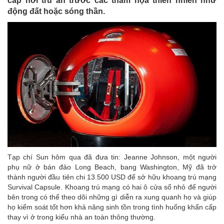
cấp nơi trú ẩn trước các thảm họa thiên nhiên như
động đất hoặc sóng thần.
Tạp chí Sun hôm qua đã đưa tin: Jeanne Johnson, một người
phụ nữ ở bán đảo Long Beach, bang Washington, Mỹ đã trở
thành người đầu tiên chi 13.500 USD để sở hữu khoang trú mạng
Survival Capsule. Khoang trú mạng có hai ô cửa sổ nhỏ để người
bên trong có thể theo dõi những gì diễn ra xung quanh họ và giúp
họ kiểm soát tốt hơn khả năng sinh tồn trong tình huống khẩn cấp
thay vì ở trong kiểu nhà an toàn thông thường.