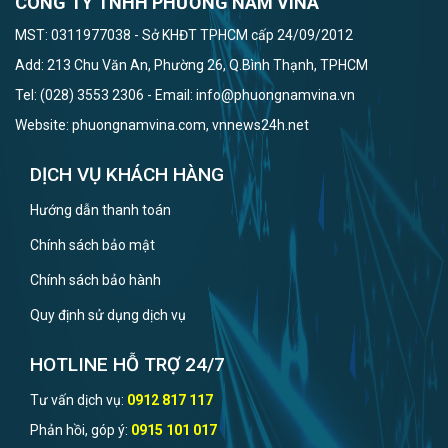
CÔNG TY TNHH PHƯƠNG NAM VINA
MST: 0311977038 - Sở KHĐT TPHCM cấp 24/09/2012
Add: 213 Chu Văn An, Phường 26, Q.Bình Thạnh, TPHCM
Tel: (028) 3553 2306 - Email: info@phuongnamvina.vn
Website: phuongnamvina.com, vnnews24h.net
DỊCH VỤ KHÁCH HÀNG
Hướng dẫn thanh toán
Chính sách bảo mật
Chính sách bảo hành
Quy định sử dụng dịch vụ
HOTLINE HỖ TRỢ 24/7
Tư vấn dịch vụ:
0912 817 117
Phản hồi, góp ý:
0915 101 017