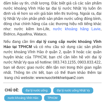
đảm bảo uy tín, chất lượng. Đặc biệt giá cả các sản phẩm
nước khoáng Vĩnh Hảo tại đại lý nước Nhật Vy luôn ổn
định và rẻ hơn so với giá bán trên thị trường.
Ngoài ra, đại
lý Nhật Vy còn phân phối sản phẩm nước uống đóng bình,
đóng chai chính hãng của các thương hiệu nổi tiếng khác
như: nước kiềm Ion-Life,
nước khoáng hãng Lavie
,
Bidrico, Aquafina, Wataco.
Nếu đang cần tìm
đại lý cung cấp nước khoáng Vĩnh
Hảo tại TPHCM
và có nhu cầu sử dụng các sản phẩm
nước khoáng Vĩnh Hảo ở quận 2, quận 9 hoặc các quận
huyện khác của TPHCM, bạn chỉ cần liên hệ với đại lý
nước Nhật Vy qua số hotline: 083.743.1155, 0903.833.422,
bạn sẽ được giao nước đến tận nơi trong thời gian ngắn
nhất. Thông tin chi tiết, bạn có thể tham khảo thêm tại
www.nuoctinhkhietquan2.com
trang chủ website:
.
CHỦ ĐỀ:
đại lý nước uống
đại lý nước uống Nhật Vy
nước khoáng Vĩnh Hảo
TPHCM