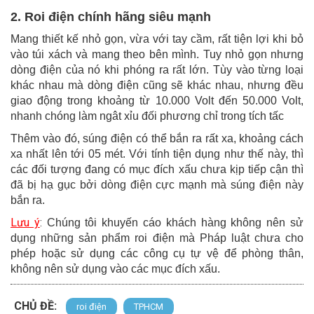
2. Roi điện chính hãng siêu mạnh
Mang thiết kế nhỏ gọn, vừa với tay cầm, rất tiện lợi khi bỏ
vào túi xách và mang theo bên mình. Tuy nhỏ gọn nhưng
dòng điện của nó khi phóng ra rất lớn. Tùy vào từng loại
khác nhau mà dòng điện cũng sẽ khác nhau, nhưng đều
giao động trong khoảng từ 10.000 Volt đến 50.000 Volt,
nhanh chóng làm ngât xỉu đối phương chỉ trong tích tấc
Thêm vào đó, súng điện có thể bắn ra rất xa, khoảng cách
xa nhất lên tới 05 mét. Với tính tiện dụng như thế này, thì
các đối tượng đang có mục đích xấu chưa kịp tiếp cận thì
đã bị hạ gục bởi dòng điện cực mạnh mà súng điện này
bắn ra.
Lưu ý
:
Chúng tôi khuyến cáo khách hàng không nên sử
dụng những sản phẩm roi điện mà Pháp luật chưa cho
phép hoặc sử dụng các công cụ tự vệ
để phòng thân,
không nên sử dụng vào các mục đích xấu.
CHỦ ĐỀ:
roi điện
TPHCM